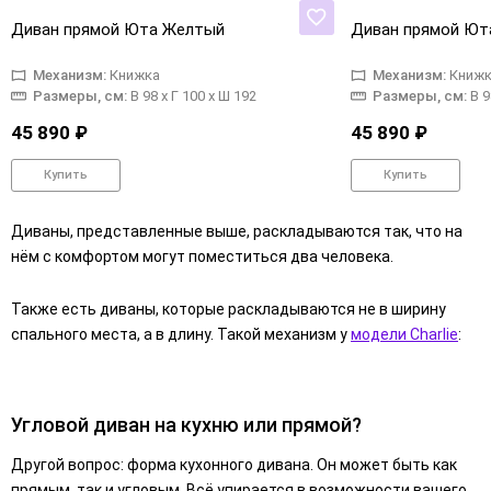
Диван прямой Юта Желтый
Диван прямой Ют
Механизм:
Книжка
Механизм:
Книжк
Размеры, см:
В 98 x Г 100 x Ш 192
Размеры, см:
В 9
45 890 ₽
45 890 ₽
Купить
Купить
Диваны, представленные выше, раскладываются так, что на
нём с комфортом могут поместиться два человека.
Также есть диваны, которые раскладываются не в ширину
спального места, а в длину. Такой механизм у
модели Charlie
:
Угловой диван на кухню или прямой?
Другой вопрос: форма кухонного дивана. Он может быть как
прямым, так и угловым. Всё упирается в возможности вашего