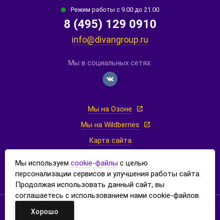
Режим работы с 9.00 до 21.00
8 (495) 129 0910
info@divangroup.ru
Мы в социальных сетях:
Мы на Озоне
Мы на Wildberries
Карта сайта
Политика конфиденциальности
Мы используем
cookie-файлы
с целью
Согласие на обработку персональных данных
персонализации сервисов и улучшения работы сайта.
Продолжая использовать данный сайт, вы
соглашаетесь с использованием нами cookie-файлов.
© 2026 «Divan Group» — интернет-магазин мягкой мебели от
Хорошо
производителя