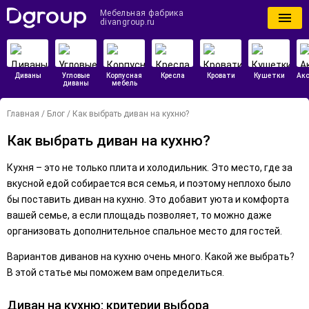
Мебельная фабрика
divangroup.ru
Диваны
Угловые
Корпусная
Кресла
Кровати
Кушетки
Ак
диваны
мебель
Главная
/
Блог
/
Как выбрать диван на кухню?
Как выбрать диван на кухню?
Кухня – это не только плита и холодильник. Это место, где за
вкусной едой собирается вся семья, и поэтому неплохо было
бы поставить диван на кухню. Это добавит уюта и комфорта
вашей семье, а если площадь позволяет, то можно даже
организовать дополнительное спальное место для гостей.
Вариантов диванов на кухню очень много. Какой же выбрать?
В этой статье мы поможем вам определиться.
Диван на кухню: критерии выбора