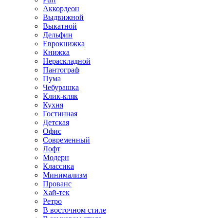
Аккордеон
Выдвижной
Выкатной
Дельфин
Еврокнижка
Книжка
Нераскладной
Пантограф
Пума
Чебурашка
Клик-кляк
Кухня
Гостинная
Детская
Офис
Современный
Лофт
Модерн
Классика
Минимализм
Прованс
Хай-тек
Ретро
В восточном стиле